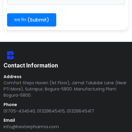
জমা দিন (Submit)
Contact Information
Address
Comfort Steps Haven (1st Floor), Jamal Talukdar Lane (Near
PTI More), Sutrapur, Bogura-5800. Manufacturing Plant:
Bogura-5800.
Phone
01705-434040, 01329645415, 01329645417
Email
info@bexterpharma.com